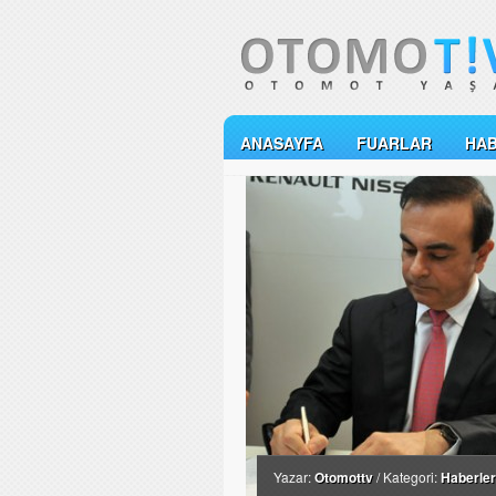
ANASAYFA
FUARLAR
HA
Yazar:
Otomottv
/ Kategori:
Haberler