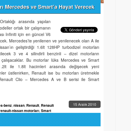
rı Mercedes ve Smart’a Hayat Verecek
rtaklığı arasında yapılan
deller ortak bir çalışmanın
ı Infiniti için en güncel V6
cek. Mercedes’te yenilenen ve yenilenecek olan A ile
issan’ın geliştirdiği 1.6lt 128HP turbodizel motorları
ilecek 3 ve 4 silindirli benzinli – dizel motorların
r çalışacaklar. Bu motorlar lüks Mercedes ve Smart
 1.2lt ile 1.8lt hacimleri arasında değişecek yeni
er üstlenirken, Renault ise bu motorları üretmekle
ı Renault Clio – Mercedes A ve B serisi ile Smart
15 Aralık 2010
s-benz
,
nissan
,
Renault
,
Renault
renault-nissan motorları
,
Smart