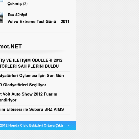
Çekmiş
(3)
Test Sürüşü
Volvo Extreme Test Günü – 2011
mot.NET
IŞ VE İLETİŞİM ÖDÜLLERİ 2012
TÖRLERİ SAHİPLERİNİ BULDU
yatörleri Oylaması İçin Son Gün
 Gladyatörleri Seçiliyor
t Volt Auto Show 2012 Fuarını
endiriyor
ım Elbisesi ile Subaru BRZ AIMS
2012 Honda Civic Eskizleri Ortaya Çıktı
»