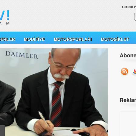
Gizlilik P
BERLER
MODIFIYE
MOTORSPORLARI
MOTOSIKLET
Abone
Rekla