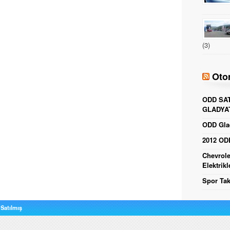
(3)
Oto
ODD SAT
GLADYA
ODD Glad
2012 ODD
Chevrole
Elektrikl
Spor Tak
Satılmış