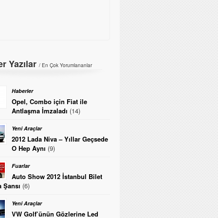
r Yazılar
/ En Çok Yorumlananlar
Haberler
Opel, Combo için Fiat ile
Antlaşma İmzaladı
(14)
Yeni Araçlar
2012 Lada Niva – Yıllar Geçsede
O Hep Aynı
(9)
Fuarlar
Auto Show 2012 İstanbul Bilet
 Şansı
(6)
Yeni Araçlar
VW Golf’ünün Gözlerine Led