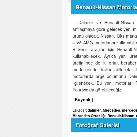
Renault-Nissan Motorla
– Daimler ve Renault-Nissan O
antlaşmaya göre gelecek yeni mo
ürünü olacak. Nissan, lüks markas
– V8 AMG motorlarını kullanabile
B Serisi araçları için Renault-N
kullanabilecek. Ayrıca yeni üret
üretiminde de iki ortak berabe
modellerinde kullanılabilecek.
motorlarda arge bölümünü Daiml
ilgilenecek. Bu yeni motorlar
Fourtwo’da görebileceğiz.
[
Kaynak
]
Etiketler:
daimler
,
Mercedes
,
mercede
Mercedes Ortaklığı
,
Renault-Nissan
,
Fotoğraf Galerisi