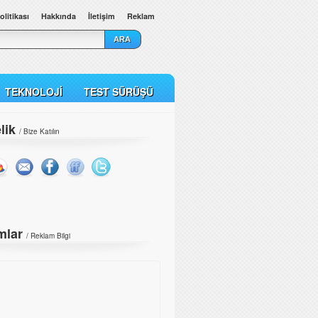
olitikası
Hakkında
İletişim
Reklam
TEKNOLOJI
TEST SÜRÜŞÜ
lik
/ Bize Katılın
mlar
/
Reklam Bilgi