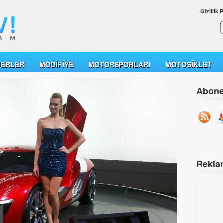
Gizlilik P
BERLER
MODIFIYE
MOTORSPORLARI
MOTOSIKLET
Abone
Rekla