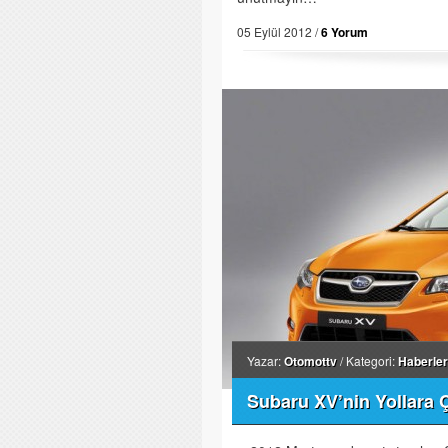
05 Eylül 2012 /
6 Yorum
Yazar:
Otomottv
/ Kategori:
Haberler
Subaru XV’nin Yollara 