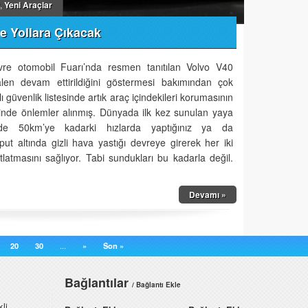
,
Yeni Araçlar
e Yollara Çıkacak
re otomobil Fuarı’nda resmen tanıtılan Volvo V40
alen devam ettirildiğini göstermesi bakımından çok
ı güvenlik listesinde artık araç içindekileri korumasının
içinde önlemler alınmış. Dünyada ilk kez sunulan yaya
nde 50km’ye kadarki hızlarda yaptığınız ya da
ut altında gizli hava yastığı devreye girerek her iki
tlatmasını sağlıyor. Tabi sundukları bu kadarla değil.
Devamı »
20
30
...
»
Son »
Bağlantılar
/ Bağlantı Ekle
li