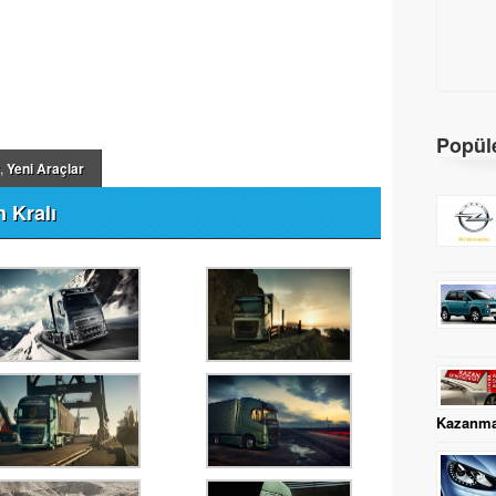
Popüle
,
Yeni Araçlar
n Kralı
Kazanma