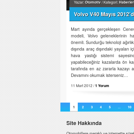
Yazar:
Otomottv
/ Kategori:
Haberler
Volvo V40 Mayıs 2012’d
Mart ayında gerçekleşen Cenev
modeli, Volvo geleneklerinin h
önemli. Sundurğu teknoloji ağırlıkl
dışında araç dışındaki yayaları 
hava yastığı sistemi sayesi
yapabileceğiniz kazalarda ön kap
tarafında en az zararla kazayı a
Devamını okumak isterseniz…
11 Mart 2012 /
1 Yorum
1
2
3
4
5
...
10
Site Hakkında
Otomobillere meraklı ve internette sürek