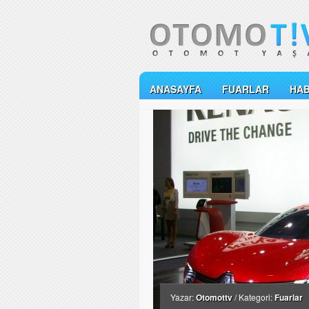
ANASAYFA
FUARLAR
HA
Yazar:
Otomottv
/ Kategori:
Fuarlar