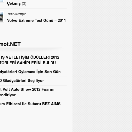
Çekmiş
(3)
Test Sürüşü
Volvo Extreme Test Günü – 2011
mot.NET
IŞ VE İLETİŞİM ÖDÜLLERİ 2012
TÖRLERİ SAHİPLERİNİ BULDU
yatörleri Oylaması İçin Son Gün
 Gladyatörleri Seçiliyor
t Volt Auto Show 2012 Fuarını
endiriyor
ım Elbisesi ile Subaru BRZ AIMS