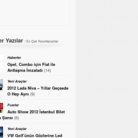
r Yazılar
/ En Çok Yorumlananlar
Haberler
Opel, Combo için Fiat ile
Antlaşma İmzaladı
(14)
Yeni Araçlar
2012 Lada Niva – Yıllar Geçsede
O Hep Aynı
(9)
Fuarlar
Auto Show 2012 İstanbul Bilet
 Şansı
(6)
Yeni Araçlar
VW Golf’ünün Gözlerine Led