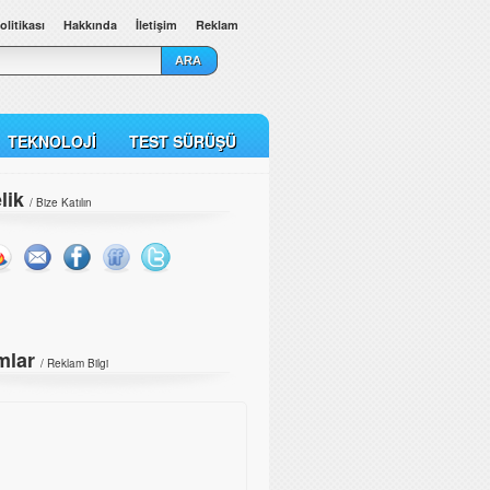
olitikası
Hakkında
İletişim
Reklam
TEKNOLOJI
TEST SÜRÜŞÜ
lik
/ Bize Katılın
mlar
/
Reklam Bilgi