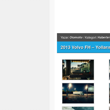
Yazar:
Otomottv
/ Kategori:
Haberler
2013 Volvo FH – Yolları