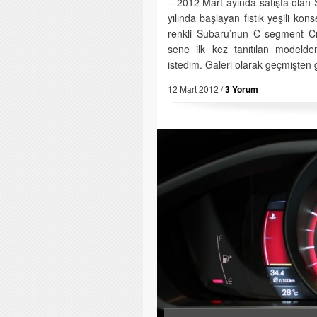
– 2012 Mart ayında satışta olan
yılında başlayan fıstık yeşili k
renkli Subaru’nun C segment Cr
sene ilk kez tanıtılan modelde
istedim. Galeri olarak geçmişte
12 Mart 2012 /
3 Yorum