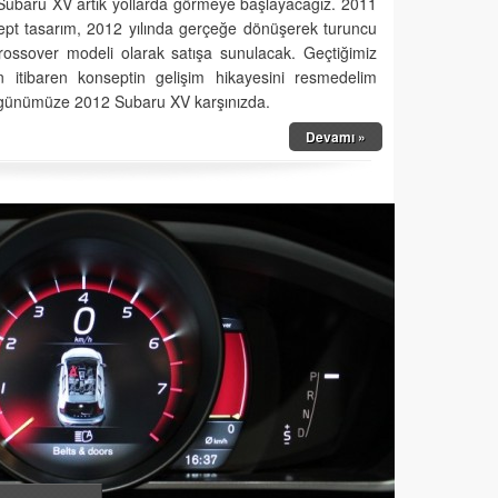
 Subaru XV artık yollarda görmeye başlayacağız. 2011
onsept tasarım, 2012 yılında gerçeğe dönüşerek turuncu
ossover modeli olarak satışa sunulacak. Geçtiğimiz
n itibaren konseptin gelişim hikayesini resmedelim
n günümüze 2012 Subaru XV karşınızda.
Devamı »