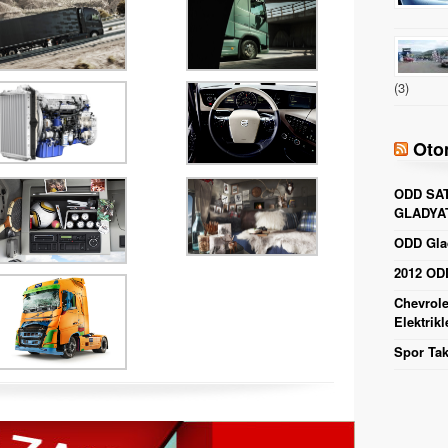
(3)
Oto
ODD SAT
GLADYA
ODD Glad
2012 ODD
Chevrole
Elektrikl
Spor Tak