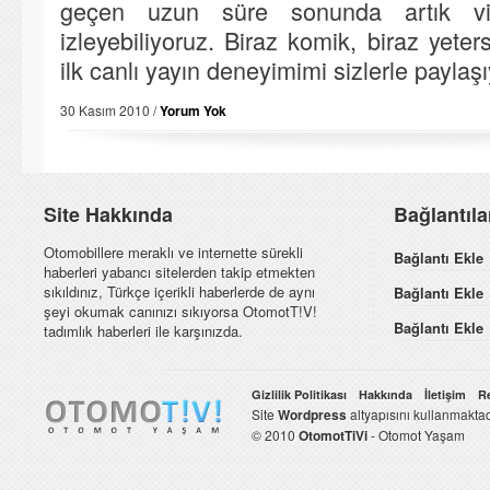
geçen uzun süre sonunda artık vi
izleyebiliyoruz. Biraz komik, biraz yete
ilk canlı yayın deneyimimi sizlerle paylaş
30 Kasım 2010 /
Yorum Yok
Site Hakkında
Bağlantıl
Otomobillere meraklı ve internette sürekli
Bağlantı Ekle
haberleri yabancı sitelerden takip etmekten
sıkıldınız, Türkçe içerikli haberlerde de aynı
Bağlantı Ekle
şeyi okumak canınızı sıkıyorsa OtomotT!V!
Bağlantı Ekle
tadımlık haberleri ile karşınızda.
Gizlilik Politikası
Hakkında
İletişim
R
Site
Wordpress
altyapısını kullanmaktad
© 2010
OtomotTiVi
- Otomot Yaşam