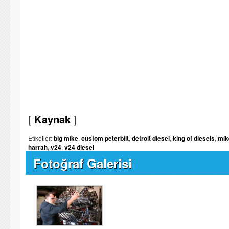
[
Kaynak
]
Etiketler:
big mike
,
custom peterbilt
,
detroit diesel
,
king of diesels
,
mik
harrah
,
v24
,
v24 diesel
Fotoğraf Galerisi