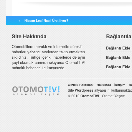
«
Nissan Leaf Nasıl Üretiliyor?
Site Hakkında
Bağlantıl
Otomobillere meraklı ve internette sürekli
Bağlantı Ekle
haberleri yabancı sitelerden takip etmekten
sıkıldınız, Türkçe içerikli haberlerde de aynı
Bağlantı Ekle
şeyi okumak canınızı sıkıyorsa OtomotT!V!
Bağlantı Ekle
tadımlık haberleri ile karşınızda.
Gizlilik Politikası
Hakkında
İletişim
R
Site
Wordpress
altyapısını kullanmaktad
© 2010
OtomotTiVi
- Otomot Yaşam