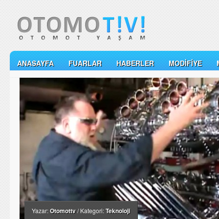
ANASAYFA
FUARLAR
HABERLER
MODIFIYE
Yazar:
Otomottv
/ Kategori:
Teknoloji