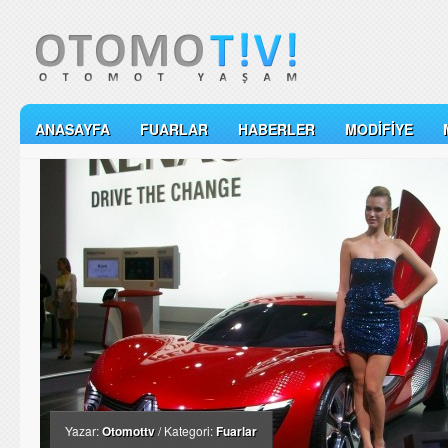
ANASAYFA
FUARLAR
HABERLER
MODIFIYE
Yazar:
Otomottv
/ Kategori:
Fuarlar