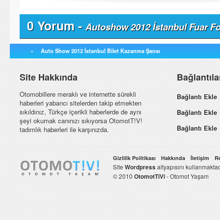
0 Yorum -
Autoshow 2012 İstanbul Fuar Fo
«
Auto Show 2012 İstanbul Bilet Kazanma Şansı
Site Hakkında
Bağlantıl
Otomobillere meraklı ve internette sürekli
Bağlantı Ekle
haberleri yabancı sitelerden takip etmekten
sıkıldınız, Türkçe içerikli haberlerde de aynı
Bağlantı Ekle
şeyi okumak canınızı sıkıyorsa OtomotT!V!
Bağlantı Ekle
tadımlık haberleri ile karşınızda.
Gizlilik Politikası
Hakkında
İletişim
R
Site
Wordpress
altyapısını kullanmaktad
© 2010
OtomotTiVi
- Otomot Yaşam