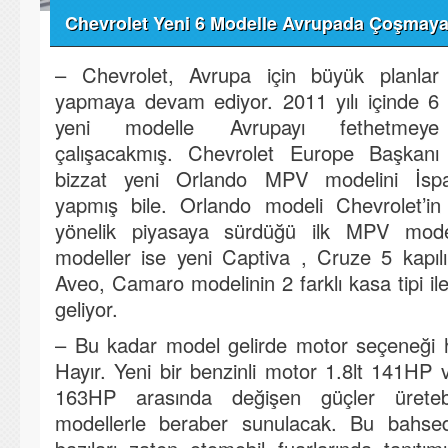
Chevrolet Yeni 6 Modelle Avrupada Çoşmaya 
– Chevrolet, Avrupa için büyük planlar
yapmaya devam ediyor. 2011 yılı içinde 6
yeni modelle Avrupayı fethetmeye
çalışacakmış. Chevrolet Europe Başkan
bizzat yeni Orlando MPV modelini İspan
yapmış bile. Orlando modeli Chevrolet’in
yönelik piyasaya sürdüğü ilk MPV mode
modeller ise yeni Captiva , Cruze 5 kapıl
Aveo, Camaro modelinin 2 farklı kasa tipi ile
geliyor.
– Bu kadar model gelirde motor seçeneği h
Hayır. Yeni bir benzinli motor 1.8lt 141HP 
163HP arasında değişen güçler üretebi
modellerle beraber sunulacak. Bu bahsed