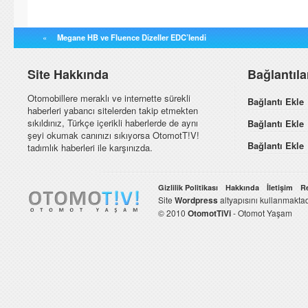
«
Megane HB ve Fluence Dizeller EDC’lendi
Site Hakkında
Bağlantıl
Otomobillere meraklı ve internette sürekli
Bağlantı Ekle
haberleri yabancı sitelerden takip etmekten
sıkıldınız, Türkçe içerikli haberlerde de aynı
Bağlantı Ekle
şeyi okumak canınızı sıkıyorsa OtomotT!V!
Bağlantı Ekle
tadımlık haberleri ile karşınızda.
Gizlilik Politikası
Hakkında
İletişim
R
Site
Wordpress
altyapısını kullanmaktad
© 2010
OtomotTiVi
- Otomot Yaşam