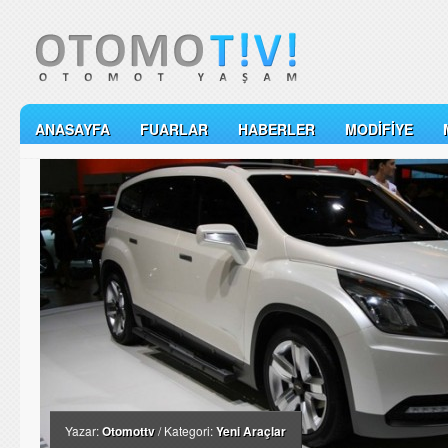
ANASAYFA
FUARLAR
HABERLER
MODIFIYE
Yazar:
Otomottv
/ Kategori:
Yeni Araçlar