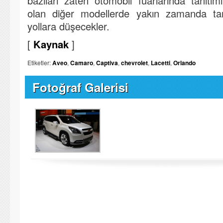
bazıları zaten otomobil fuarlarında tanıtım
olan diğer modellerde yakın zamanda tanı
yollara düşecekler.
[
Kaynak
]
Etiketler:
Aveo
,
Camaro
,
Captiva
,
chevrolet
,
Lacetti
,
Orlando
Fotoğraf Galerisi