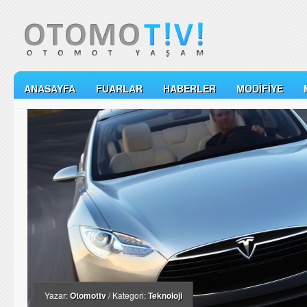
ANASAYFA
FUARLAR
HABERLER
MODIFIYE
Yazar:
Otomottv
/ Kategori:
Teknoloji