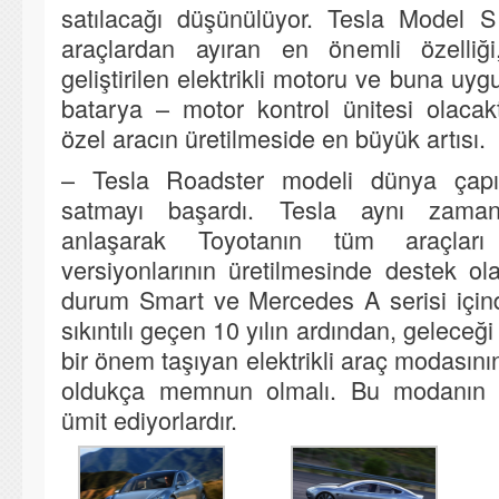
satılacağı düşünülüyor. Tesla Model 
araçlardan ayıran en önemli özelliği,
geliştirilen elektrikli motoru ve buna uyg
batarya – motor kontrol ünitesi olacaktı
özel aracın üretilmeside en büyük artısı.
– Tesla Roadster modeli dünya çap
satmayı başardı. Tesla aynı zama
anlaşarak Toyotanın tüm araçları i
versiyonlarının üretilmesinde destek ol
durum Smart ve Mercedes A serisi içind
sıkıntılı geçen 10 yılın ardından, geleceğ
bir önem taşıyan elektrikli araç modasın
oldukça memnun olmalı. Bu modanın h
ümit ediyorlardır.