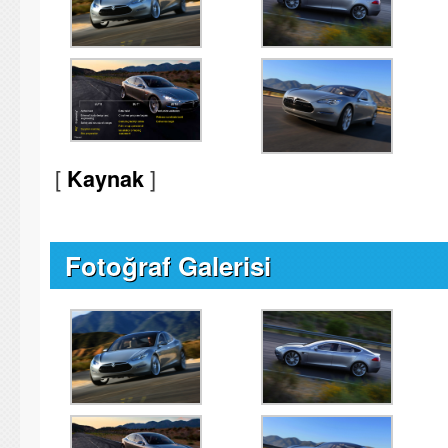
[
]
Kaynak
Fotoğraf Galerisi