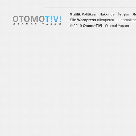
Gizlilik Politikası
Hakkında
İletişim
R
Site
Wordpress
altyapısını kullanmaktad
© 2010
OtomotTiVi
- Otomot Yaşam