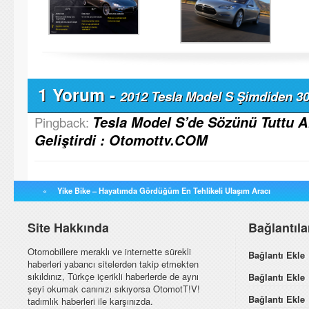
1 Yorum -
2012 Tesla Model S Şimdiden 30
Tesla Model S’de Sözünü Tuttu A
Pingback:
Geliştirdi : Otomottv.COM
«
Yike Bike – Hayatımda Gördüğüm En Tehlikeli Ulaşım Aracı
Site Hakkında
Bağlantıl
Otomobillere meraklı ve internette sürekli
Bağlantı Ekle
haberleri yabancı sitelerden takip etmekten
sıkıldınız, Türkçe içerikli haberlerde de aynı
Bağlantı Ekle
şeyi okumak canınızı sıkıyorsa OtomotT!V!
Bağlantı Ekle
tadımlık haberleri ile karşınızda.