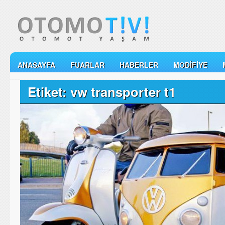
ANASAYFA
FUARLAR
HABERLER
MODIFIYE
Etiket: vw transporter t1