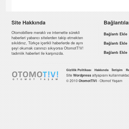
Site Hakkında
Bağlantıl
Otomobillere meraklı ve internette sürekli
Bağlantı Ekle
haberleri yabancı sitelerden takip etmekten
sıkıldınız, Türkçe içerikli haberlerde de aynı
Bağlantı Ekle
şeyi okumak canınızı sıkıyorsa OtomotT!V!
Bağlantı Ekle
tadımlık haberleri ile karşınızda.
Gizlilik Politikası
Hakkında
İletişim
R
Site
Wordpress
altyapısını kullanmaktad
© 2010
OtomotTiVi
- Otomot Yaşam