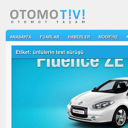
ANASAYFA
FUARLAR
HABERLER
MODIFIYE
Etiket: ünlülerin test sürüşü