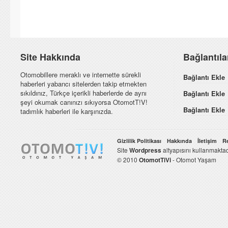
Site Hakkında
Bağlantıl
Otomobillere meraklı ve internette sürekli
Bağlantı Ekle
haberleri yabancı sitelerden takip etmekten
sıkıldınız, Türkçe içerikli haberlerde de aynı
Bağlantı Ekle
şeyi okumak canınızı sıkıyorsa OtomotT!V!
Bağlantı Ekle
tadımlık haberleri ile karşınızda.
Gizlilik Politikası
Hakkında
İletişim
R
Site
Wordpress
altyapısını kullanmaktad
© 2010
OtomotTiVi
- Otomot Yaşam