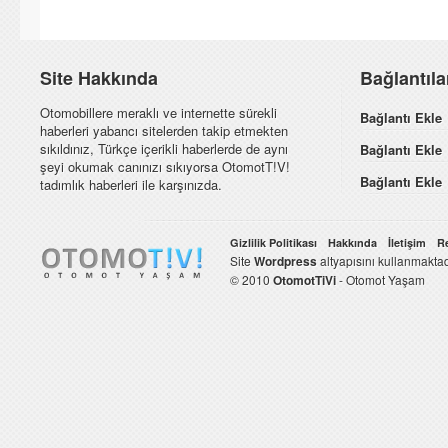
Site Hakkında
Bağlantıl
Otomobillere meraklı ve internette sürekli
Bağlantı Ekle
haberleri yabancı sitelerden takip etmekten
sıkıldınız, Türkçe içerikli haberlerde de aynı
Bağlantı Ekle
şeyi okumak canınızı sıkıyorsa OtomotT!V!
Bağlantı Ekle
tadımlık haberleri ile karşınızda.
Gizlilik Politikası
Hakkında
İletişim
R
Site
Wordpress
altyapısını kullanmaktad
© 2010
OtomotTiVi
- Otomot Yaşam