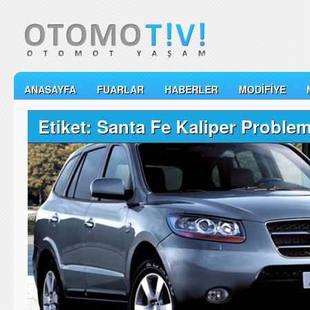
ANASAYFA
FUARLAR
HABERLER
MODIFIYE
Etiket: Santa Fe Kaliper Problem