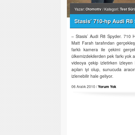
Yazar:
Otomottv
/ Kategori:
Test Sür
Stasis’ 710-hp Audi R8
– Stasis’ Audi R8 Spyder. 710 
Matt Farah tarafından gerçekleş
farklı kamera ile çekimi gerçek
ülkemizdekilerden pek farkı yok a
videoya çekip izletirken izleyen
açıları iyi olup, sunucuda aracı
izlenebilir hale geliyor.
06 Aralık 2010 /
Yorum Yok