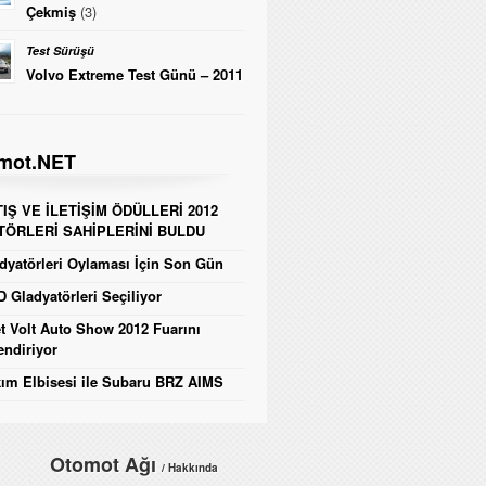
Çekmiş
(3)
Test Sürüşü
Volvo Extreme Test Günü – 2011
mot.NET
IŞ VE İLETİŞİM ÖDÜLLERİ 2012
TÖRLERİ SAHİPLERİNİ BULDU
yatörleri Oylaması İçin Son Gün
 Gladyatörleri Seçiliyor
t Volt Auto Show 2012 Fuarını
endiriyor
ım Elbisesi ile Subaru BRZ AIMS
Otomot Ağı
/ Hakkında