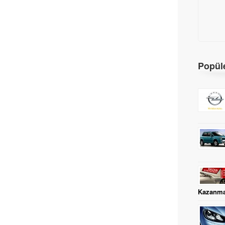
Popüle
Kazanma