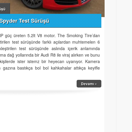
üşü
 Spyder Test Sürüşü
HP güç üreten 5.2lt V8 motor. The Smoking Tire’dan
tirilen test sürüşünde farklı açılardan muhtemelen 6
leştirilen test sürüşünde aslında içerik anlamında
ma dağ yollarında bir Audi R8 ile viraj alırken ve bunu
 kişilerde ister istemz bir heyecan uyanıyor. Kamera
n gazına bastıkça bol bol kahkahalar attıkça keyifle
Devamı »