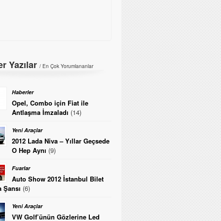
r Yazılar
/ En Çok Yorumlananlar
Haberler
Opel, Combo için Fiat ile
Antlaşma İmzaladı
(14)
Yeni Araçlar
2012 Lada Niva – Yıllar Geçsede
O Hep Aynı
(9)
Fuarlar
Auto Show 2012 İstanbul Bilet
 Şansı
(6)
Yeni Araçlar
VW Golf’ünün Gözlerine Led