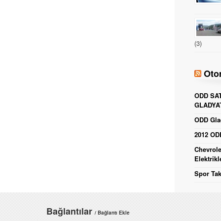
(3)
Oto
ODD SAT
GLADYA
ODD Glad
2012 ODD
Chevrole
Elektrikl
Spor Tak
Bağlantılar
/ Bağlantı Ekle