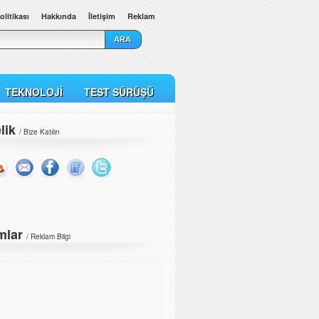
olitikası
Hakkında
İletişim
Reklam
TEKNOLOJI
TEST SÜRÜŞÜ
lik
/ Bize Katılın
mlar
/
Reklam Bilgi