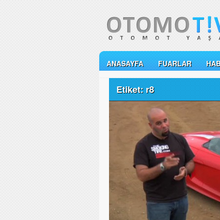
ANASAYFA
FUARLAR
HA
Etiket: r8