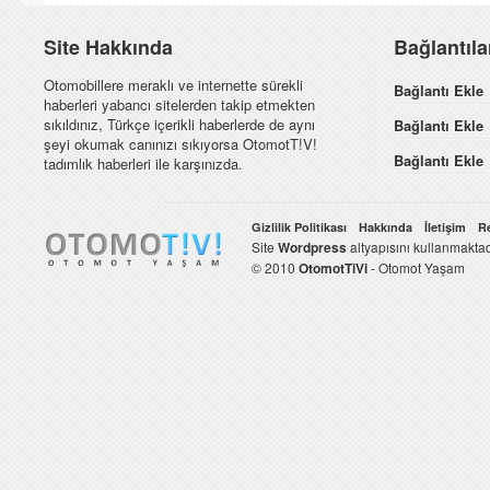
Site Hakkında
Bağlantıl
Otomobillere meraklı ve internette sürekli
Bağlantı Ekle
haberleri yabancı sitelerden takip etmekten
sıkıldınız, Türkçe içerikli haberlerde de aynı
Bağlantı Ekle
şeyi okumak canınızı sıkıyorsa OtomotT!V!
Bağlantı Ekle
tadımlık haberleri ile karşınızda.
Gizlilik Politikası
Hakkında
İletişim
R
Site
Wordpress
altyapısını kullanmaktad
© 2010
OtomotTiVi
- Otomot Yaşam