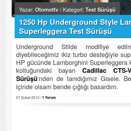
Yazar:
Otomottv
/ Kategori:
Test Sürüşü
1250 Hp Underground Style La
Superleggera Test Sürüşü
Underground Stilde modifiye edilm
diyebileceğimiz ikiz turbo desteğiyle su
HP gücünde Lamborghini Superleggera k
koltuğundaki bayan
Cadillac CTS
‘nden de tanıdığımız Gisele. B
Sürüşü
içinde olsam bende çığlığı basardım.
07 Şubat 2012 /
1 Yorum