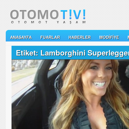
ANASAYFA
FUARLAR
HABERLER
MODIFIYE
Etiket: Lamborghini Superlegge