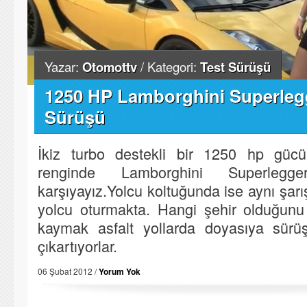
Yazar:
Otomottv
/ Kategori:
Test Sürüşü
1250 HP Lamborghini Superleg
Sürüşü
İkiz turbo destekli bir 1250 hp gücün
renginde Lamborghini Superlegg
karşıyayız.Yolcu koltuğunda ise aynı şarış
yolcu oturmakta. Hangi şehir olduğunu
kaymak asfalt yollarda doyasıya sürüş
çıkartıyorlar.
06 Şubat 2012 /
Yorum Yok