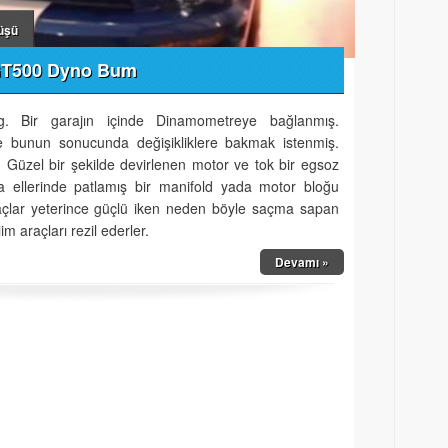
üşü
GT500 Dyno Bum
 Bir garajın içinde Dinamometreye bağlanmış.
e bunun sonucunda değişikliklere bakmak istenmiş.
ş. Güzel bir şekilde devirlenen motor ve tok bir egsoz
a ellerinde patlamış bir manifold yada motor bloğu
açlar yeterince güçlü iken neden böyle saçma sapan
m araçları rezil ederler.
Devamı »