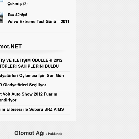
Çekmiş
(3)
Test Sürüşü
Volvo Extreme Test Günü – 2011
mot.NET
IŞ VE İLETİŞİM ÖDÜLLERİ 2012
TÖRLERİ SAHİPLERİNİ BULDU
yatörleri Oylaması İçin Son Gün
 Gladyatörleri Seçiliyor
t Volt Auto Show 2012 Fuarını
endiriyor
ım Elbisesi ile Subaru BRZ AIMS
Otomot Ağı
/ Hakkında