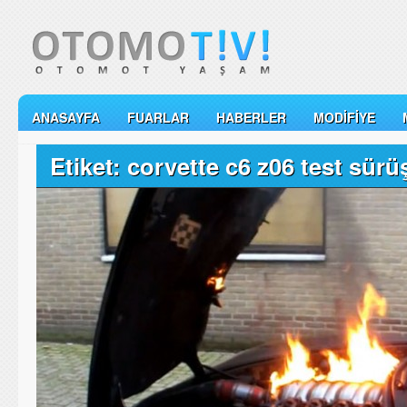
ANASAYFA
FUARLAR
HABERLER
MODIFIYE
Etiket: corvette c6 z06 test sürü