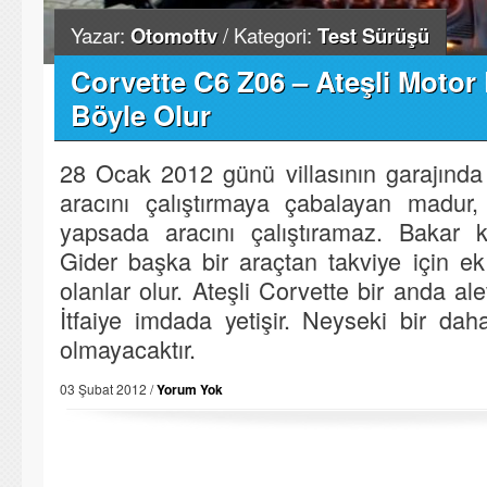
Yazar:
Otomottv
/ Kategori:
Test Sürüşü
Corvette C6 Z06 – Ateşli Motor
Böyle Olur
28 Ocak 2012 günü villasının garajınd
aracını çalıştırmaya çabalayan madur
yapsada aracını çalıştıramaz. Bakar k
Gider başka bir araçtan takviye için ek 
olanlar olur. Ateşli Corvette bir anda ale
İtfaiye imdada yetişir. Neyseki bir dah
olmayacaktır.
03 Şubat 2012 /
Yorum Yok