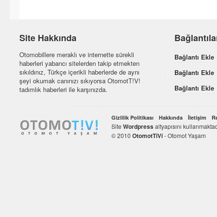
Site Hakkında
Bağlantıl
Otomobillere meraklı ve internette sürekli
Bağlantı Ekle
haberleri yabancı sitelerden takip etmekten
sıkıldınız, Türkçe içerikli haberlerde de aynı
Bağlantı Ekle
şeyi okumak canınızı sıkıyorsa OtomotT!V!
Bağlantı Ekle
tadımlık haberleri ile karşınızda.
Gizlilik Politikası
Hakkında
İletişim
R
Site
Wordpress
altyapısını kullanmaktad
© 2010
OtomotTiVi
- Otomot Yaşam